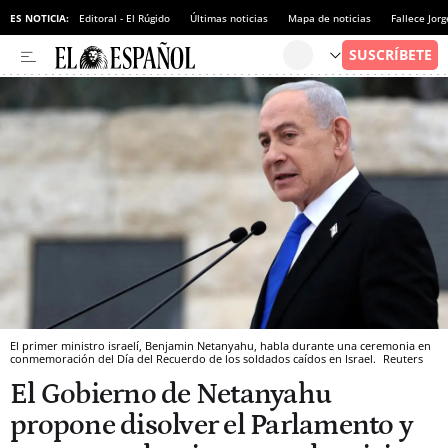
ES NOTICIA:
Editoral - El Rúgido
Últimas noticias
Mapa de noticias
Fallece Jor
El primer ministro israelí, Benjamin Netanyahu, habla durante una ceremonia en
conmemoración del Día del Recuerdo de los soldados caídos en Israel.
Reuters
El Gobierno de Netanyahu
propone disolver el Parlamento y