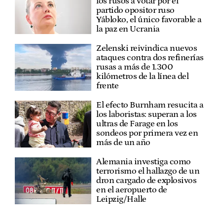
los rusos a votar por el
partido opositor ruso
Yábloko, el único favorable a
la paz en Ucrania
Zelenski reivindica nuevos
ataques contra dos refinerías
rusas a más de 1.300
kilómetros de la línea del
frente
El efecto Burnham resucita a
los laboristas: superan a los
ultras de Farage en los
sondeos por primera vez en
más de un año
Alemania investiga como
terrorismo el hallazgo de un
dron cargado de explosivos
en el aeropuerto de
Leipzig/Halle