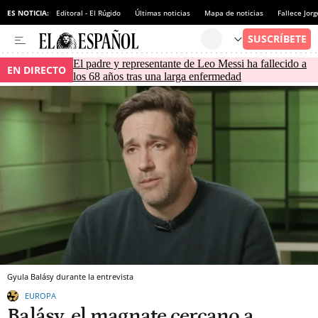
ES NOTICIA:
Editoral - El Rúgido
Últimas noticias
Mapa de noticias
Fallece Jor
El padre y representante de Leo Messi ha fallecido a
EN DIRECTO
los 68 años tras una larga enfermedad
Gyula Balásy durante la entrevista
EUROPA
Balásy, el magnate cercano a