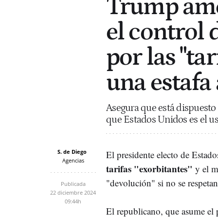
Trump ame
el control
por las "ta
una estafa
Asegura que está dispuesto 
que Estados Unidos es el u
S. de Diego
El presidente electo de Estad
Agencias
tarifas "exorbitantes"
y el m
"devolución" si no se respetan
Publicada
22 diciembre 2024
09:44h
El republicano, que asume el 