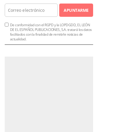
APUNTARME
De conformidad con el RGPD y la LOPDGDD, EL LEÓN
DE EL ESPAÑOL PUBLICACIONES, S.A. tratará los datos
facilitados con la finalidad de remitirle noticias de
actualidad.