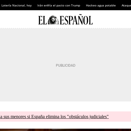
Lotería Nacional, hoy
Irán enfría el pacto con Trump
Hackeo agua potable
Ataque
a sus menores si España elimina los "obstáculos judiciales"