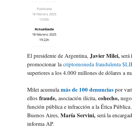
Publicada
18 febrero 2025
13:05h
Actualizada
18 febrero 2025
19:22h
Javier Milei,
El presidente de Argentina,
será
promocionar la
criptomoneda fraudulenta $L
superiores a los 4.000 millones de dólares
a m
más de 100 denuncias
Milei acumula
por vari
fraude,
cohecho,
ellos
asociación ilícita,
negoc
función pública e infracción a la Ética Pública
María Servini,
Buenos Aires,
será la encargad
informa AP.