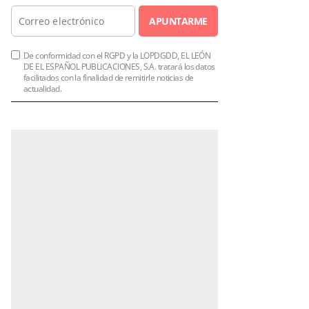
APUNTARME
De conformidad con el RGPD y la LOPDGDD, EL LEÓN
DE EL ESPAÑOL PUBLICACIONES, S.A. tratará los datos
facilitados con la finalidad de remitirle noticias de
actualidad.