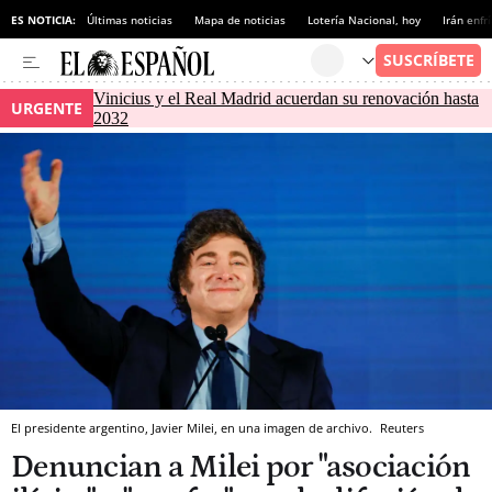
ES NOTICIA:
Últimas noticias
Mapa de noticias
Lotería Nacional, hoy
Irán enfr
Vinicius y el Real Madrid acuerdan su renovación hasta
URGENTE
2032
El presidente argentino, Javier Milei, en una imagen de archivo.
Reuters
Denuncian a Milei por "asociación