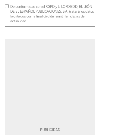
De conformidad con el RGPD y la LOPDGDD, EL LEÓN
DE EL ESPAÑOL PUBLICACIONES, S.A. tratará los datos
facilitados con la finalidad de remitirle noticias de
actualidad.