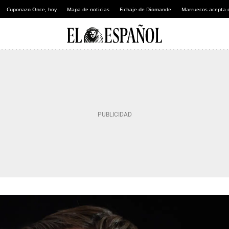
Cuponazo Once, hoy
Mapa de noticias
Fichaje de Diomande
Marruecos acepta 