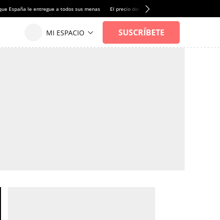
que España le entregue a todos sus menas
El precio del alquiler de vivienda baja por pri