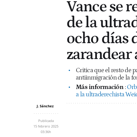
Vance se r
de la ultr
ocho días d
zarandear 
Critica que el resto de 
antiinmigración de la f
Más información
:
Orb
a la ultraderechista Weid
J. Sánchez
Publicada
15 febrero 2025
03:36h