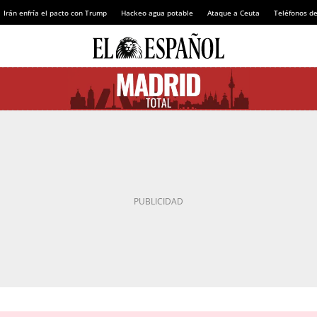
Irán enfría el pacto con Trump
Hackeo agua potable
Ataque a Ceuta
Teléfonos d