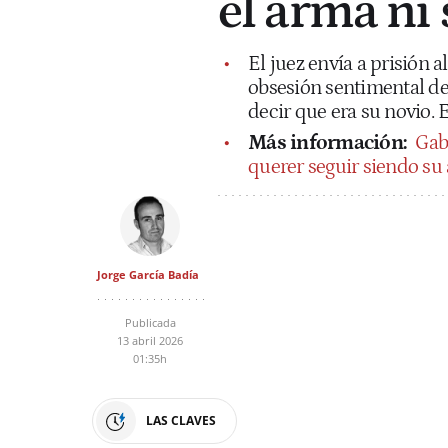
el arma ni 
El juez envía a prisión 
obsesión sentimental del
decir que era su novio. 
Más información:
Gabr
querer seguir siendo su
Jorge García Badía
Publicada
13 abril 2026
01:35h
LAS CLAVES