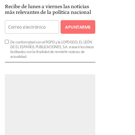
Recibe de lunes a viernes las noticias
más relevantes de la política nacional
APUNTARME
De conformidad con el RGPD y la LOPDGDD, EL LEÓN
DE EL ESPAÑOL PUBLICACIONES, S.A. tratará los datos
facilitados con la finalidad de remitirle noticias de
actualidad.