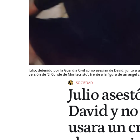
Julio, detenido por la Guardia Civil como asesino de David, junto 
versión de 'El Conde de Montecristo', frente a la figura de un ángel c
SOCIEDAD
Julio asest
David y no
usara un cr