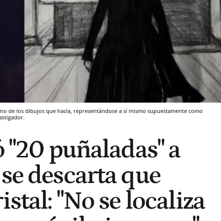
a uno de los dibujos que hacía, representándose a sí mismo supuestamente como
astigador.
ó "20 puñaladas" a
 se descarta que
istal: "No se localiza