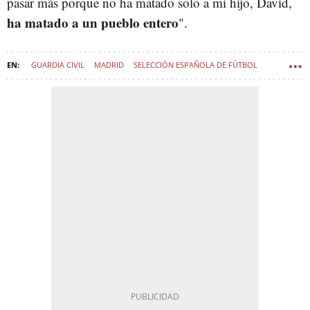
pasar más porque no ha matado solo a mi hijo, David,
ha matado a un pueblo entero
".
GUARDIA CIVIL
MADRID
SELECCIÓN ESPAÑOLA DE FÚTBOL
ACOSO ESCOLAR (BULLYING)
MCDONALD'S
AUTISMO
FÚTBOL
BURGER KING
EUROCOPA
PIZZA