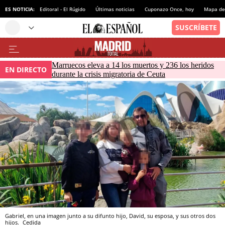
ES NOTICIA:
Editoral - El Rúgido
Últimas noticias
Cuponazo Once, hoy
Mapa de 
Marruecos eleva a 14 los muertos y 236 los heridos
EN DIRECTO
durante la crisis migratoria de Ceuta
Gabriel, en una imagen junto a su difunto hijo, David, su esposa, y sus otros dos
hijos.
Cedida