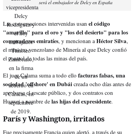
será el embajador de Delcy en España
el código
Las conversaciones intervenidas usan
"amarillo" para el oro y "los del desierto" para los
compradores emiratíes
Héctor Silva
, y mencionan a
,
el ministro venezolano de Minería al que Delcy confió
el control de todas las minas del país.
facturas falsas, una
El juez Calama suma a todo ello
sociedad 'offshore' en Dubái
creada ocho días antes de
aprobarse el rescate público, y dos contratos con
las hijas del expresidente
Huawei a nombre de
.
París y Washington, irritados
Fue precisamente Francia quien alertó, a través de su