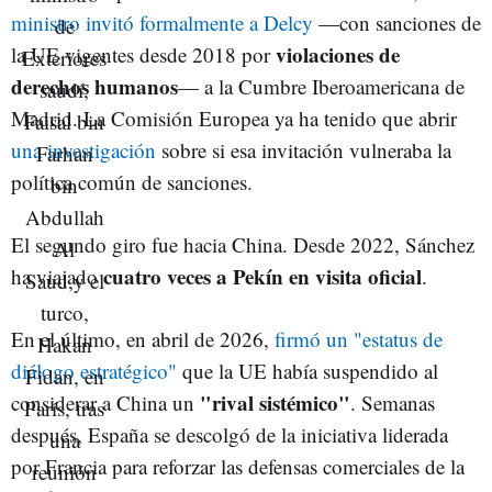
ministro invitó formalmente a Delcy
—con sanciones de
violaciones de
la UE vigentes desde 2018 por
derechos humanos
— a la Cumbre Iberoamericana de
Madrid. La Comisión Europea ya ha tenido que abrir
una investigación
sobre si esa invitación vulneraba la
política común de sanciones.
El segundo giro fue hacia China. Desde 2022, Sánchez
cuatro veces a Pekín en visita oficial
ha viajado
.
En el último, en abril de 2026,
firmó un "estatus de
diálogo estratégico"
que la UE había suspendido al
"rival sistémico"
considerar a China un
. Semanas
después, España se descolgó de la iniciativa liderada
por Francia para reforzar las defensas comerciales de la