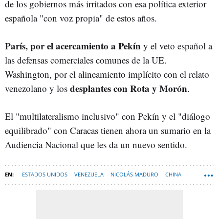
de los gobiernos más irritados con esa política exterior
española "con voz propia" de estos años.
París, por el acercamiento a Pekín
y el veto español a
las defensas comerciales comunes de la UE.
Washington, por el alineamiento implícito con el relato
desplantes con Rota y Morón
venezolano y los
.
El "multilateralismo inclusivo" con Pekín y el "diálogo
equilibrado" con Caracas tienen ahora un sumario en la
Audiencia Nacional que les da un nuevo sentido.
ESTADOS UNIDOS
VENEZUELA
NICOLÁS MADURO
CHINA
JOSÉ LUIS RODRÍGUEZ-ZAPATERO
DONALD TRUMP
XI JINPING
PLUS ULTRA LÍNEAS AÉREAS
JOSÉ MANUEL ALBARES