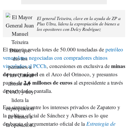
El general Teixeira, clave en la ayuda de ZP a
Plus Ultra, lidera la expropiación de bienes a
los opositores con Delcy Rodríguez
El sumario revela lotes de 50.000 toneladas de
petróleo
venezolano negociadas con compradores chinos
minas
vinculados al PCCh
, concesiones en exclusiva de
de oro y níquel
en el Arco del Orinoco, y presuntos
2,6 millones de euros
pagos de
al expresidente a través
de sociedades pantalla.
Esa sintonía entre los intereses privados de Zapatero y
la política oficial de Sánchez y Albares es lo que
desbarata el argumentario oficial de la
Estrategia de