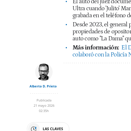
El auto del juez docume
Ultra cuando 'Julito' Ma
grabada en el teléfono de
Desde 2023, el general 
propiedades de opositore
auto como "La Dama" que
Más información:
El 
colaboró con la Policía 
Alberto D. Prieto
Publicada
21 mayo 2026
02:35h
LAS CLAVES