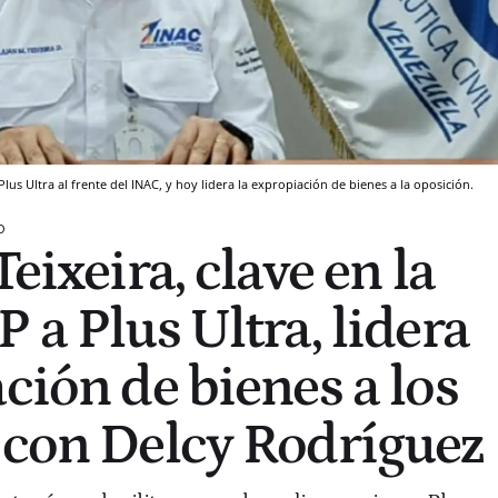
us Ultra al frente del INAC, y hoy lidera la expropiación de bienes a la oposición.
O
Teixeira, clave en la
 a Plus Ultra, lidera
ción de bienes a los
 con Delcy Rodríguez