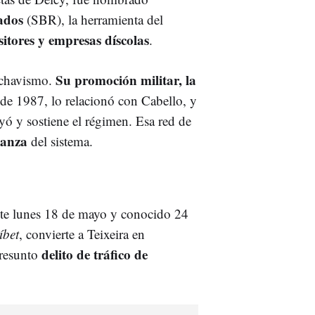
rados
(SBR), la herramienta del
sitores y empresas díscolas
.
Su promoción militar, la
l chavismo.
 de 1987, lo relacionó con Cabello, y
ruyó y sostiene el régimen. Esa red de
fianza
del sistema.
este lunes 18 de mayo y conocido 24
íbet
, convierte a Teixeira en
delito de tráfico de
presunto
.