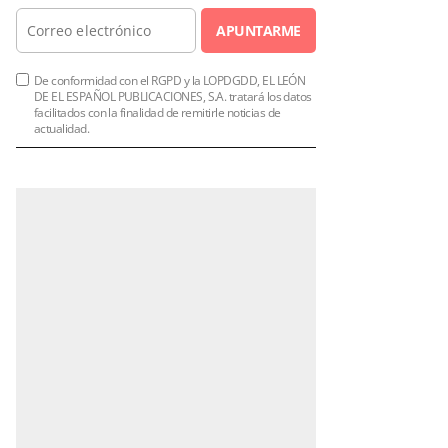
APUNTARME
De conformidad con el RGPD y la LOPDGDD, EL LEÓN
DE EL ESPAÑOL PUBLICACIONES, S.A. tratará los datos
facilitados con la finalidad de remitirle noticias de
actualidad.