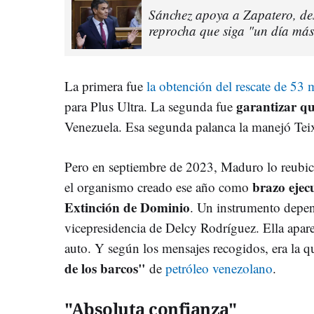
Sánchez apoya a Zapatero, desc
reprocha que siga "un día má
La primera fue
la obtención del rescate de 53 
garantizar qu
para Plus Ultra. La segunda fue
Venezuela. Esa segunda palanca la manejó Tei
Pero en septiembre de 2023, Maduro lo reubicó
brazo ejec
el organismo creado ese año como
Extinción de Dominio
. Un instrumento depend
vicepresidencia de Delcy Rodríguez. Ella apa
auto. Y según los mensajes recogidos, era la 
de los barcos"
de
petróleo venezolano
.
"Absoluta confianza"