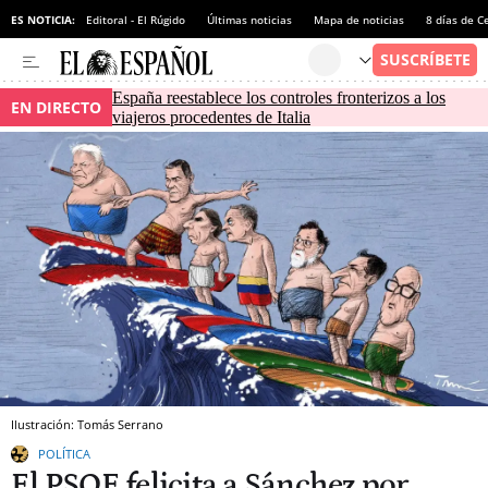
ES NOTICIA:
Editoral - El Rúgido
Últimas noticias
Mapa de noticias
8 días de C
España reestablece los controles fronterizos a los
EN DIRECTO
viajeros procedentes de Italia
Ilustración: Tomás Serrano
POLÍTICA
El PSOE felicita a Sánchez por