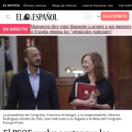
ES NOTICIA:
Últimas noticias
Mapa de noticias
Lotería Nacional, hoy
Irán enfr
Marruecos dice estar dispuesto a acoger a sus menores
EN DIRECTO
si España elimina los "obstáculos judiciales"
La presidenta del Congreso, Francina Armengol, y el vicepresidente, Alfonso
Rodríguez Gómez de Celis, este miércoles a su llegada a la Mesa del Congreso.
Europa Press