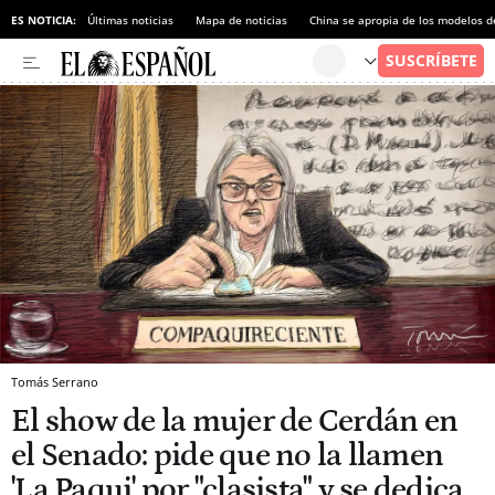
ES NOTICIA:
Últimas noticias
Mapa de noticias
China se apropia de los modelos d
Tomás Serrano
El show de la mujer de Cerdán en
el Senado: pide que no la llamen
'La Paqui' por "clasista" y se dedica