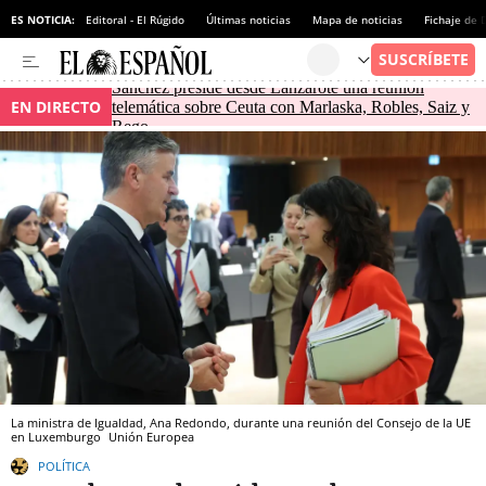
ES NOTICIA:
Editoral - El Rúgido
Últimas noticias
Mapa de noticias
Fichaje de
Sánchez preside desde Lanzarote una reunión
EN DIRECTO
telemática sobre Ceuta con Marlaska, Robles, Saiz y
Rego
La ministra de Igualdad, Ana Redondo, durante una reunión del Consejo de la UE
en Luxemburgo
Unión Europea
POLÍTICA