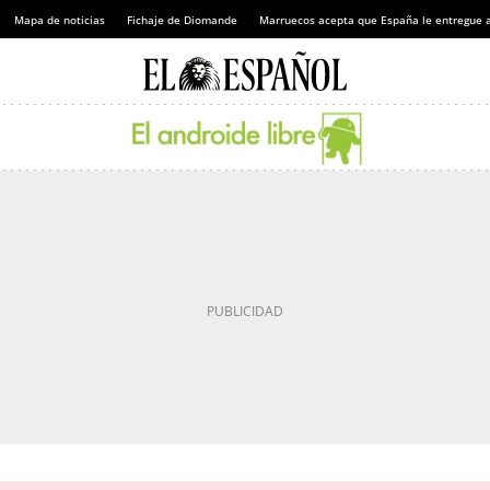
Mapa de noticias
Fichaje de Diomande
Marruecos acepta que España le entregue 