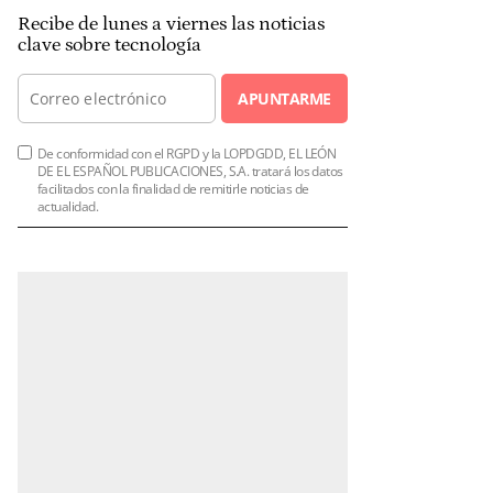
Recibe de lunes a viernes las noticias
clave sobre tecnología
APUNTARME
De conformidad con el RGPD y la LOPDGDD, EL LEÓN
DE EL ESPAÑOL PUBLICACIONES, S.A. tratará los datos
facilitados con la finalidad de remitirle noticias de
actualidad.