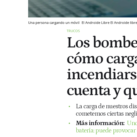
Una persona cargando un móvil
El Androide Libre
El Androide libr
TRUCOS
Los bomber
cómo carga
incendiars
cuenta y q
La carga de nuestros di
cometemos ciertas negli
Más información:
Uno
batería: puede provocar