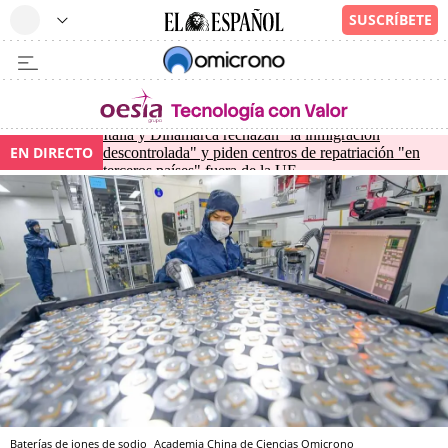
Italia y Dinamarca rechazan "la inmigración
EN DIRECTO
descontrolada" y piden centros de repatriación "en
terceros países" fuera de la UE
Baterías de iones de sodio
Academia China de Ciencias
Omicrono