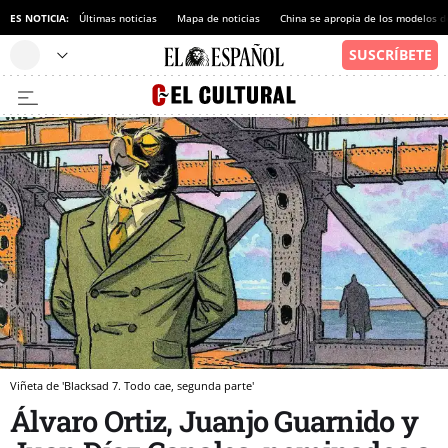
ES NOTICIA:
Últimas noticias
Mapa de noticias
China se apropia de los modelos d
Viñeta de 'Blacksad 7. Todo cae, segunda parte'
Álvaro Ortiz, Juanjo Guarnido y