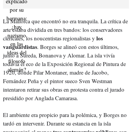
La Mallorca que encontró no era tranquila. La crítica de
arte estaba dividida en tres bandos: los conservadores
los
clericales, los noucentistas regionalistas y
vanguardistas
. Borges se alineó con estos últimos,
junto a Sureda, Bonanova y Alomar. La isla vivía
todavía el eco de la Exposición Regional de Pintura de
1920, donde Pilar Montaner, madre de Jacobo,
Fernández Peña y el pintor sueco Sven Westman
intentaron retirar sus obras en protesta contra el jurado
presidido por Anglada Camarasa.
El ambiente era propicio para la polémica, y Borges no
tardó en intervenir. Durante su estancia en la isla
tres controversias públicas
protagonizó al menos
: con