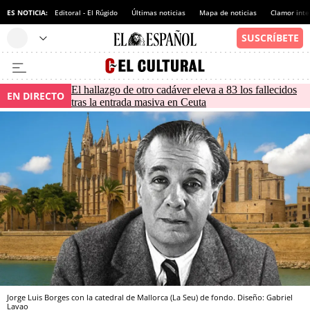
ES NOTICIA:
Editoral - El Rúgido
Últimas noticias
Mapa de noticias
Clamor inte
El hallazgo de otro cadáver eleva a 83 los fallecidos
EN DIRECTO
tras la entrada masiva en Ceuta
Jorge Luis Borges con la catedral de Mallorca (La Seu) de fondo. Diseño: Gabriel
Lavao