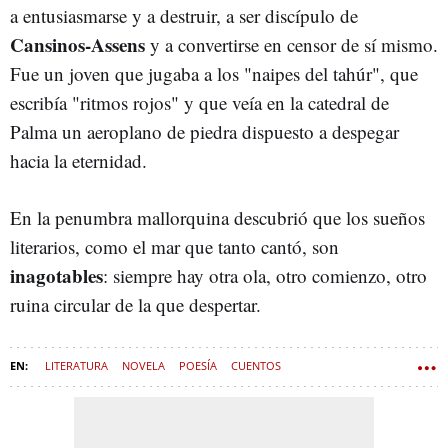
a entusiasmarse y a destruir, a ser discípulo de
Cansinos-Assens
y a convertirse en censor de sí mismo.
Fue un joven que jugaba a los "naipes del tahúr", que
escribía "ritmos rojos" y que veía en la catedral de
Palma un aeroplano de piedra dispuesto a despegar
hacia la eternidad.
En la penumbra mallorquina descubrió que los sueños
literarios, como el mar que tanto cantó, son
inagotables
: siempre hay otra ola, otro comienzo, otro
ruina circular de la que despertar.
LITERATURA
NOVELA
POESÍA
CUENTOS
PALMA DE MALLORCA
MALLORCA
JORGE LUIS BORGES
LIBROS
POEMA
SECRETOS