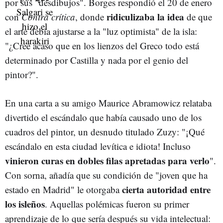
por sus "desdibujos". Borges respondió el 20 de enero
ridiculizaba la idea
con
Contra crítica
, donde
de que
el arte debía ajustarse a la "luz optimista" de la isla:
"¿Cree acaso que en los lienzos del Greco todo está
determinado por Castilla y nada por el genio del
pintor?".
En una carta a su amigo Maurice Abramowicz relataba
divertido el escándalo que había causado uno de los
cuadros del pintor, un desnudo titulado Zuzy: "¡Qué
escándalo en esta ciudad levítica e idiota! Incluso
vinieron curas en dobles filas apretadas para verlo
".
Con sorna, añadía que su condición de "joven que ha
cierta autoridad entre
estado en Madrid" le otorgaba
los isleños
. Aquellas polémicas fueron su primer
aprendizaje de lo que sería después su vida intelectual: