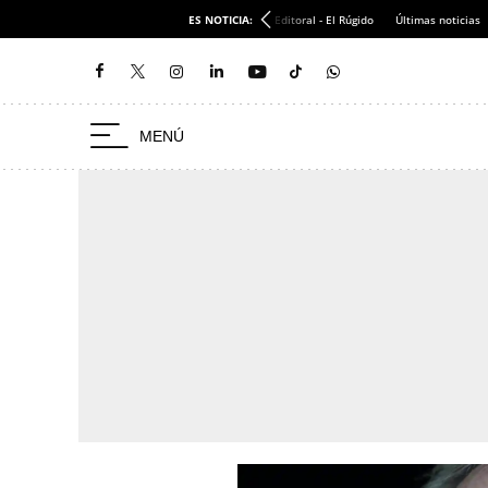
ES NOTICIA:
Editoral - El Rúgido
Últimas noticias