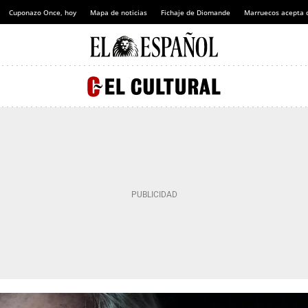
Cuponazo Once, hoy
Mapa de noticias
Fichaje de Diomande
Marruecos acepta 