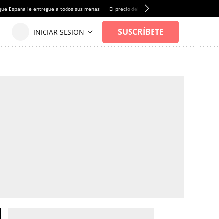
que España le entregue a todos sus menas
El precio del alquiler de vivienda baja por pri