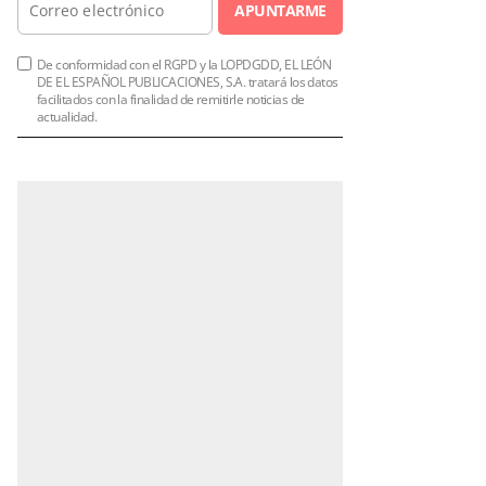
APUNTARME
De conformidad con el RGPD y la LOPDGDD, EL LEÓN
DE EL ESPAÑOL PUBLICACIONES, S.A. tratará los datos
facilitados con la finalidad de remitirle noticias de
actualidad.