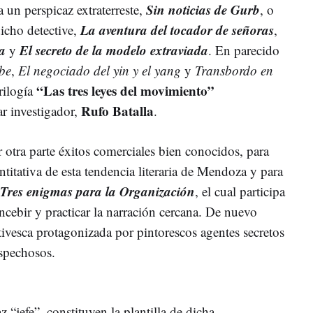
Sin noticias de Gurb
a un perspicaz extraterreste,
, o
La aventura del tocador de señoras
dicho detective,
,
da
El secreto de la modelo extraviada
y
. En parecido
ibe
,
El negociado del yin
y el yang
y
Transbordo en
“Las tres leyes del movimiento”
trilogía
Rufo Batalla
ar investigador,
.
r otra parte éxitos comerciales bien conocidos, para
ntitativa de esta tendencia literaria de Mendoza y para
Tres enigmas para la Organización
, el cual participa
cebir y practicar la narración cercana. De nuevo
tivesca protagonizada por pintorescos agentes secretos
ospechosos.
z “jefe”, constituyen la plantilla de dicha