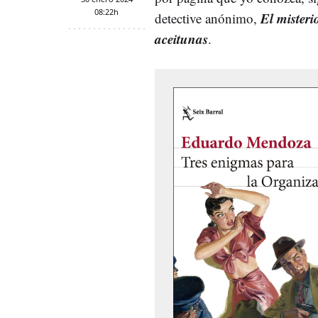
08:22h
El misteri
detective anónimo,
aceitunas
.