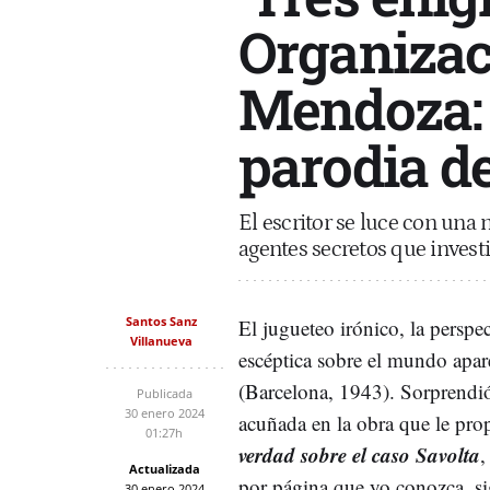
Organizac
Mendoza: 
parodia de
El escritor se luce con una
agentes secretos que invest
Santos Sanz
El jugueteo irónico, la perspec
Villanueva
escéptica sobre el mundo apa
(Barcelona, 1943). Sorprendió
Publicada
30 enero 2024
acuñada en la obra que le pr
01:27h
verdad sobre el caso Savolta
,
Actualizada
por página que yo conozca, sig
30 enero 2024