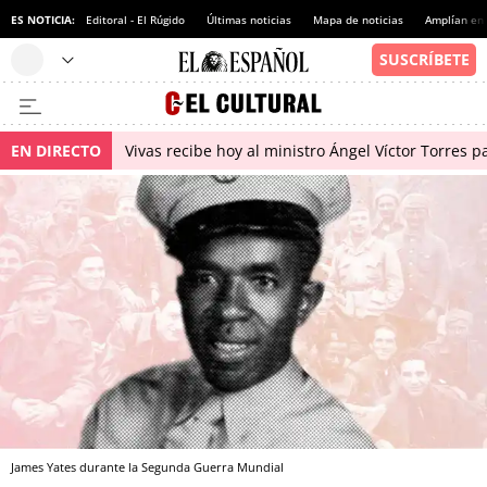
ES NOTICIA:
Editoral - El Rúgido
Últimas noticias
Mapa de noticias
Amplían en
EN DIRECTO
Vivas recibe hoy al ministro Ángel Víctor Torres p
James Yates durante la Segunda Guerra Mundial