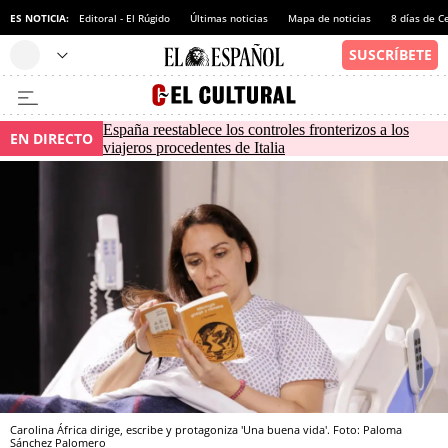
ES NOTICIA:
Editoral - El Rúgido
Últimas noticias
Mapa de noticias
8 días de C
España reestablece los controles fronterizos a los
EN DIRECTO
viajeros procedentes de Italia
Carolina África dirige, escribe y protagoniza 'Una buena vida'. Foto: Paloma
Sánchez Palomero