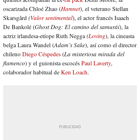
oscarizada Chloé Zhao (
Hamnet
), el veterano Stellan
Skarsgård
(
Valor sentimental
), el actor francés Isaach
De Bankolé (
Ghost Dog: El camino del samurái
), la
actriz irlandesa-etíope Ruth Negga
(
Loving
), la cineasta
belga Laura Wandel (
Adam’s Sake
), así como el director
chileno
Diego Céspedes
(
La misteriosa mirada del
flamenco
) y el guionista escocés
Paul Laverty
,
colaborador habitual de
Ken Loach
.