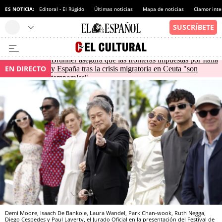
ES NOTICIA:
Editoral - El Rúgido
Últimas noticias
Mapa de noticias
Clamor inte
Brunner asegura que las fronteras impuestas por Italia
EN DIRECTO
y España tras la crisis migratoria en Ceuta "son
temporales"
Demi Moore, Isaach De Bankole, Laura Wandel, Park Chan-wook, Ruth Negga,
Diego Cespedes y Paul Laverty, el Jurado Oficial en la presentación del Festival de