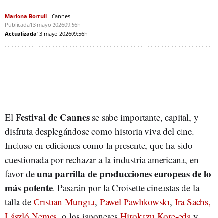
Mariona Borrull
Cannes
Publicada
13 mayo 2026
09:56h
Actualizada
13 mayo 2026
09:56h
Festival de Cannes
El
se sabe importante, capital, y
disfruta desplegándose como historia viva del cine.
Incluso en ediciones como la presente, que ha sido
cuestionada por rechazar a la industria americana, en
una parrilla de producciones europeas de lo
favor de
más potente
. Pasarán por la Croisette cineastas de la
talla de
Cristian Mungiu
,
Paweł Pawlikowski
,
Ira Sachs,
László Nemes
, o los japoneses
Hirokazu Kore-eda
y