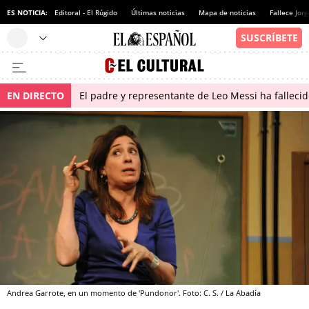
ES NOTICIA:
Editoral - El Rúgido
Últimas noticias
Mapa de noticias
Fallece Jor
EN DIRECTO
El padre y representante de Leo Messi ha falleci
Andrea Garrote, en un momento de 'Pundonor'. Foto: C. S. / La Abadía