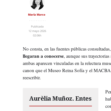
María Marco
Publicada
12 mayo 2026
02:06h
No consta, en las fuentes públicas consultadas
llegaran a conocerse
, aunque sus trayectorias
ambas aparecen vinculadas en la relectura muse
canon que el Museo Reina Sofía y el MACBA d
reescribir.
Pe
Aurèlia Muñoz. Entes
hu
con