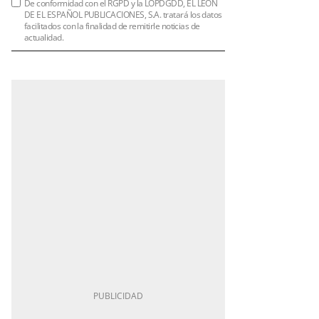
De conformidad con el RGPD y la LOPDGDD, EL LEÓN
DE EL ESPAÑOL PUBLICACIONES, S.A. tratará los datos
facilitados con la finalidad de remitirle noticias de
actualidad.