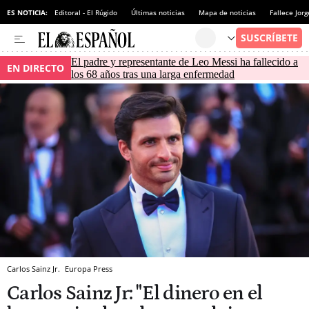
ES NOTICIA:
Editoral - El Rúgido
Últimas noticias
Mapa de noticias
Fallece Jor
El padre y representante de Leo Messi ha fallecido a
EN DIRECTO
los 68 años tras una larga enfermedad
Carlos Sainz Jr.
Europa Press
Carlos Sainz Jr: "El dinero en el