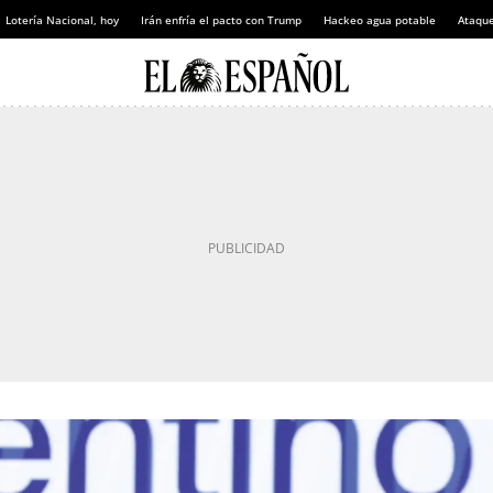
Lotería Nacional, hoy
Irán enfría el pacto con Trump
Hackeo agua potable
Ataque