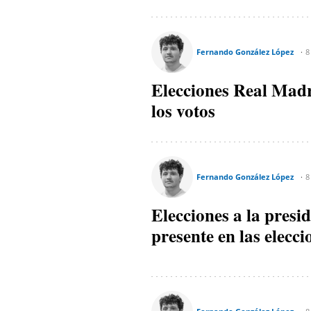
Fernando González López
8
Elecciones Real Madr
los votos
Fernando González López
8
Elecciones a la pres
presente en las elecci