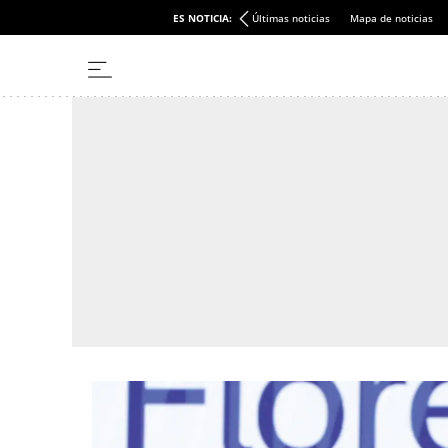
ES NOTICIA:
Últimas noticias
Mapa de noticias