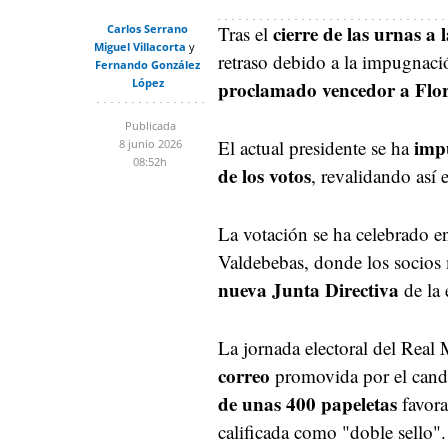
cierre de las urnas a 
Carlos Serrano
Tras el
Miguel Villacorta
retraso debido a la impugnaci
Fernando González
López
proclamado vencedor a Flor
Publicada
impu
El actual presidente se ha
8 junio 2026
08:52h
de los votos
, revalidando así 
La votación se ha celebrado e
Valdebebas, donde los socios 
nueva Junta Directiva
de la 
La jornada electoral del Real
correo
promovida por el cand
de unas 400 papeletas
favora
calificada como "doble sello".