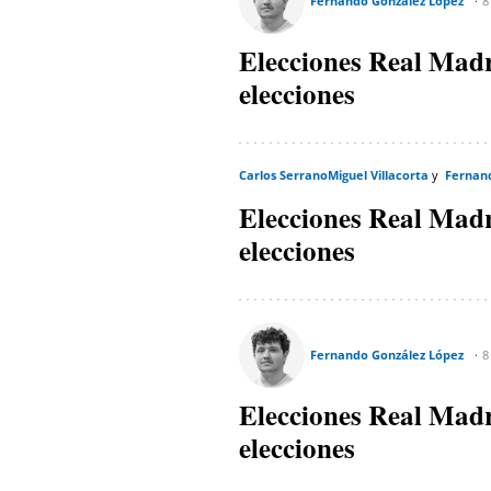
Fernando González López
8
Elecciones Real Madri
elecciones
Carlos Serrano
Miguel Villacorta
Fernan
Elecciones Real Madri
elecciones
Fernando González López
8
Elecciones Real Madri
elecciones