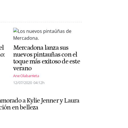
el
Mercadona lanza sus
o:
nuevos pintauñas con el
toque más exitoso de este
verano
Ane Olabarrieta
12/07/2020
04:12h
morado a Kylie Jenner y Laura
ción en belleza