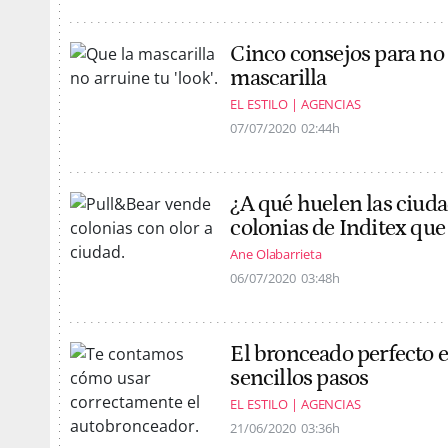
Cinco consejos para no 
mascarilla
EL ESTILO | AGENCIAS
07/07/2020
02:44h
¿A qué huelen las ciud
colonias de Inditex que
Ane Olabarrieta
06/07/2020
03:48h
El bronceado perfecto e
sencillos pasos
EL ESTILO | AGENCIAS
21/06/2020
03:36h