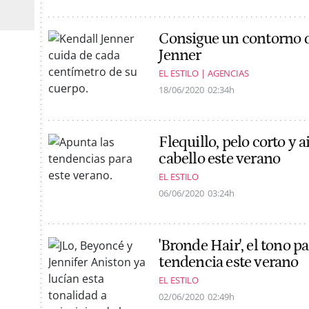
Consigue un contorno d
Jenner
EL ESTILO | AGENCIAS
18/06/2020
02:34h
Flequillo, pelo corto y a
cabello este verano
EL ESTILO
06/06/2020
03:24h
'Bronde Hair', el tono p
tendencia este verano
EL ESTILO
02/06/2020
02:49h