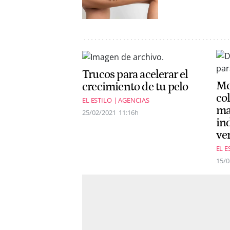
Trucos para acelerar el
Me
crecimiento de tu pelo
co
EL ESTILO | AGENCIAS
ma
25/02/2021
11:16h
in
ve
EL E
15/0