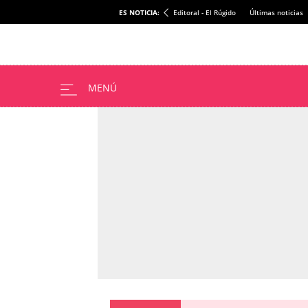
ES NOTICIA:
Editoral - El Rúgido
Últimas noticias