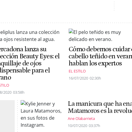
rcadona lanza su
Cómo debemos cuidar 
lección Beauty Eyes: el
cabello teñido en veran
quillaje de ojos
hablan los expertos
dispensable para el
EL ESTILO
rano
16/07/2020
02:30h
STILO
8/2020
03:58h
La manicura que ha ena
Matamoros es la revolu
Ane Olabarrieta
10/07/2020
03:37h