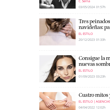
C. Serna
03/05/2024
01:57h
Tres peinados 
navideñas: pa
EL ESTILO
20/12/2023
01:33h
Consigue la m
nuevas sombr
EL ESTILO
01/09/2023
03:23h
Cuatro mitos y
EL ESTILO | AGENCIA
04/04/2022
12:02h