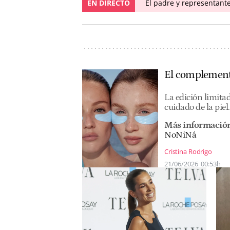
EN DIRECTO
El padre y representante
El complemento
La edición limita
cuidado de la piel.
Más informació
NoNiNá
Cristina Rodrigo
21/06/2026
00:53h