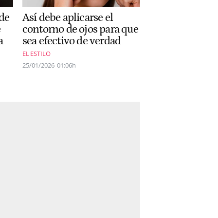
Así debe aplicarse el
 de
contorno de ojos para que
e
sea efectivo de verdad
a
EL ESTILO
25/01/2026
01:06h