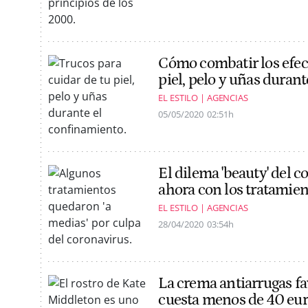
Cómo combatir los efec
piel, pelo y uñas duran
EL ESTILO | AGENCIAS
05/05/2020
02:51h
El dilema 'beauty' del 
ahora con los tratamie
EL ESTILO | AGENCIAS
28/04/2020
03:54h
La crema antiarrugas fa
cuesta menos de 40 eu