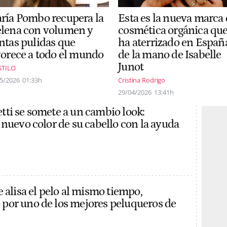
ría Pombo recupera la
Esta es la nueva marca
lena con volumen y
cosmética orgánica qu
ntas pulidas que
ha aterrizado en Españ
vorece a todo el mundo
de la mano de Isabelle
Junot
STILO
5/2026
01:33h
Cristina Rodrigo
29/04/2026
13:41h
ti se somete a un cambio look:
 nuevo color de su cabello con la ayuda
 alisa el pelo al mismo tiempo,
por uno de los mejores peluqueros de