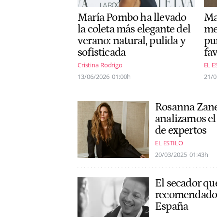
María Pombo ha llevado
Ma
la coleta más elegante del
me
verano: natural, pulida y
pu
sofisticada
fa
Cristina Rodrigo
EL E
13/06/2026
01:00h
21/0
Rosanna Zanet
analizamos el
de expertos
EL ESTILO
20/03/2025
01:43h
El secador que
recomendado 
España