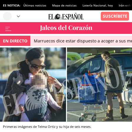
ES NOTICIA:
Últimas noticias
Mapa de noticias
Lotería Nacional, hoy
Irán enfr
EN DIRECTO
Marruecos dice estar dispuesto a acoger a sus me
Primeras imágenes de Telma Ortiz y su hija de seis meses.