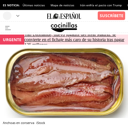
ES NOTICIA:
Últimas noticias
Mapa de noticias
Irán enfría el pacto con Trump
Yan Diomande, nuevo jugador del Real Madrid: se
URGENTE
convierte en el fichaje más caro de su historia tras pagar
125 millones
Anchoas en conserva
iStock