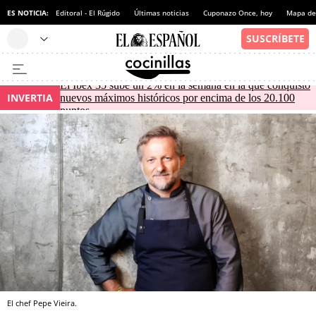
ES NOTICIA:
Editoral - El Rúgido
Últimas noticias
Cuponazo Once, hoy
Mapa de 
El Ibex 35 sube un 2% en la semana en la que conquistó
INVERTIA
nuevos máximos históricos por encima de los 20.100
puntos
El chef Pepe Vieira.