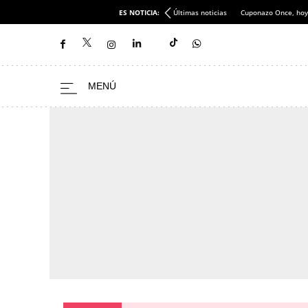
Editoral - El Rúgido
ES NOTICIA:
Últimas noticias
Cuponazo Once, hoy