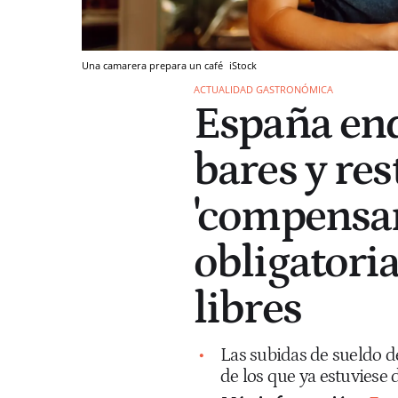
Una camarera prepara un café
iStock
ACTUALIDAD GASTRONÓMICA
España end
bares y re
'compensar
obligatori
libres
Las subidas de sueldo de
de los que ya estuviese 