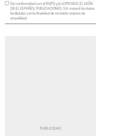
De conformidad con el RGPD y la LOPDGDD, EL LEÓN
DE EL ESPAÑOL PUBLICACIONES, S.A. tratará los datos
facilitados con la finalidad de remitirle noticias de
actualidad.