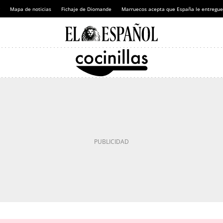
Mapa de noticias
Fichaje de Diomande
Marruecos acepta que España le entregue