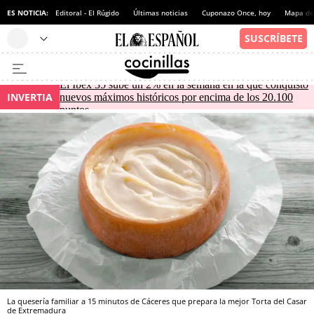
ES NOTICIA:
Editoral - El Rúgido
Últimas noticias
Cuponazo Once, hoy
Mapa de 
El Ibex 35 sube un 2% en la semana en la que conquistó
INVERTIA
nuevos máximos históricos por encima de los 20.100
puntos
La quesería familiar a 15 minutos de Cáceres que prepara la mejor Torta del Casar
de Extremadura