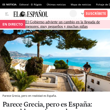
ES NOTICIA:
Editoral - El Rúgido
Últimas noticias
Mapa de noticias
Fichaje de
El Gobierno advierte un cambio en la llegada de
EN DIRECTO
menores: muy pequeños y muchas niñas
Parece Grecia, pero en realidad es España.
Parece Grecia, pero es España: