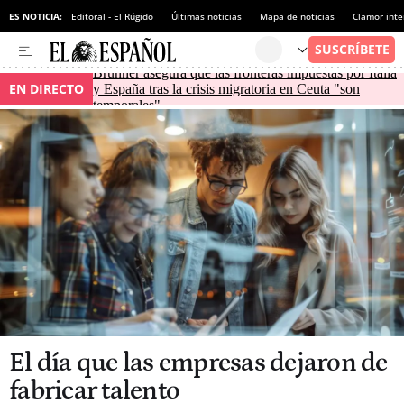
ES NOTICIA:
Editoral - El Rúgido
Últimas noticias
Mapa de noticias
Clamor inte
Brunner asegura que las fronteras impuestas por Italia
EN DIRECTO
y España tras la crisis migratoria en Ceuta "son
temporales"
El día que las empresas dejaron de
fabricar talento