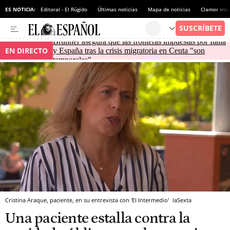
ES NOTICIA:
Editoral - El Rúgido
Últimas noticias
Mapa de noticias
Clamor inte
Brunner asegura que las fronteras impuestas por Italia
EN DIRECTO
y España tras la crisis migratoria en Ceuta "son
temporales"
Cristina Araque, paciente, en su entrevista con 'El Intermedio'
laSexta
Una paciente estalla contra la