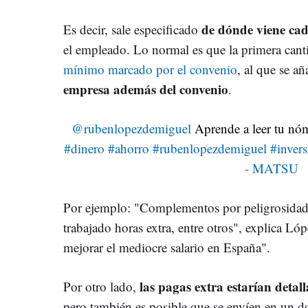
de dónde viene cad
Es decir, sale especificado
el empleado. Lo normal es que la primera cant
mínimo marcado por el convenio
, al que se a
empresa además del convenio
.
@rubenlopezdemiguel
Aprende a leer tu nó
#dinero
#ahorro
#rubenlopezdemiguel
#invers
- MATSU
Por ejemplo: "Complementos por peligrosidad, 
trabajado horas extra, entre otros", explica Ló
mejorar el mediocre salario en España".
las pagas extra estarían detal
Por otro lado,
pero también es posible que se envíen en un 