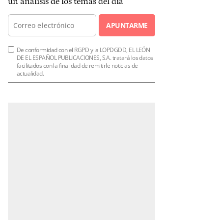
un análisis de los temas del día
APUNTARME
De conformidad con el RGPD y la LOPDGDD, EL LEÓN
DE EL ESPAÑOL PUBLICACIONES, S.A. tratará los datos
facilitados con la finalidad de remitirle noticias de
actualidad.