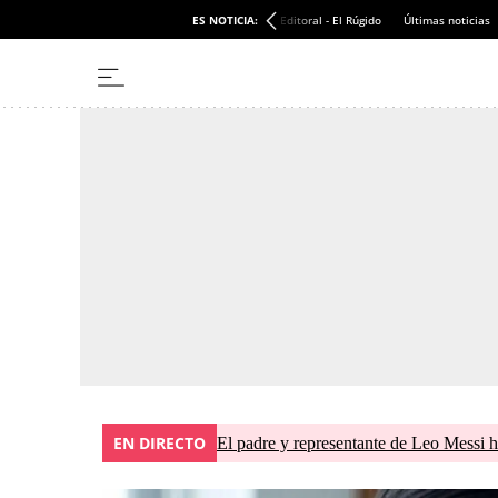
ES NOTICIA:
Editoral - El Rúgido
Últimas noticias
EN DIRECTO
El padre y representante de Leo Messi h