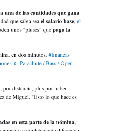
a una de las cantidades que gana
el salario base
idad que salga sea
,
el
paga la
ñaden unos "pluses" que
mina, en dos minutos.
#finanzas
iones
♬ Parachute / Bass / Open
por distancia, plus por haber
pez de Miguel. "Esto lo que hace es
ladas en esta parte de la nómina
,
documento completamente diferente y