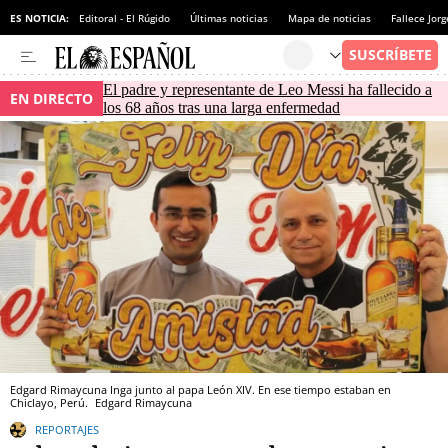
ES NOTICIA:
Editoral - El Rúgido
Últimas noticias
Mapa de noticias
Fallece Jor
El padre y representante de Leo Messi ha fallecido a
EN DIRECTO
los 68 años tras una larga enfermedad
Edgard Rimaycuna Inga junto al papa León XIV. En ese tiempo estaban en
Chiclayo, Perú.
Edgard Rimaycuna
REPORTAJES