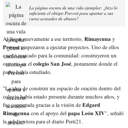
La página oscura de una vida ejemplar: ¿hizo lo
suficiente el obispo Prevost para apartar a sus
curas acusados de abusos?
Rimaycuna
Al llegar nuevamente a ese territorio,
y
Prevost
empezaron a ejecutar proyectos. Uno de ellos
quedó marcado para la comunidad: construyeron un
colegio San José
oratorio en el
, justamente donde el
padre había estudiado.
"La idea de construir un espacio de oración dentro del
colegio había estado presente durante muchos años, y
Edgard
fue concretada gracias a la visión de
Rimaycuna
papa León XIV
con el apoyo del
", señaló
la subdirectora para el diario Perú21.