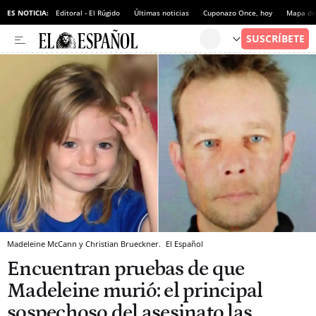
ES NOTICIA:
Editoral - El Rúgido
Últimas noticias
Cuponazo Once, hoy
Mapa de 
Madeleine McCann y Christian Brueckner.
El Español
Encuentran pruebas de que
Madeleine murió: el principal
sospechoso del asesinato las