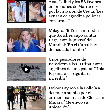
Anas Lafhel y los 58 jóvenes
en prisiones de Marruecos
por la invasión de Ceuta: "Les
acusan de agredir a policías
con armas"
Milagros Tolón, la ministra
que Sánchez aupó contra
Page, ante la 'guerra' del
Mundial: "En el fútbol hay
demasiado hombre"
Unos pescadores de
Benidorm a los 11 tripulantes
argelinos de una patera: "Hola
España, ale, paguita, es
increíble"
Dolores ayudó a la Policía a
detener a su hijo por el
crimen machista de Gloria en
Murcia: "Me envió su
ubicación"