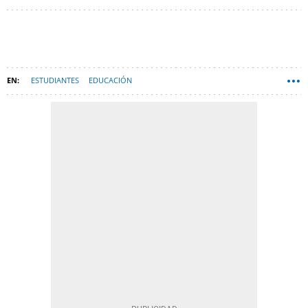
ESTUDIANTES
EDUCACIÓN
ESO EDUCACIÓN SECUNDARIA OBLIGATORIA
ESPAÑA
PROFESORES