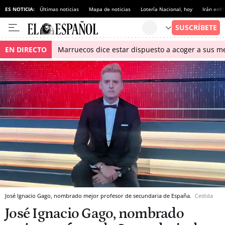
ES NOTICIA:
Últimas noticias
Mapa de noticias
Lotería Nacional, hoy
Irán enfr
EN DIRECTO
Marruecos dice estar dispuesto a acoger a sus me
José Ignacio Gago, nombrado mejor profesor de secundaria de España.
Cedida
José Ignacio Gago, nombrado