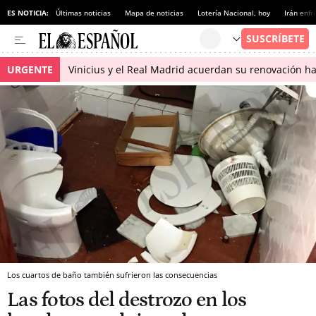
ES NOTICIA:
Últimas noticias
Mapa de noticias
Lotería Nacional, hoy
Irán enfr
URGENTE
Vinicius y el Real Madrid acuerdan su renovación h
Los cuartos de baño también sufrieron las consecuencias
Las fotos del destrozo en los