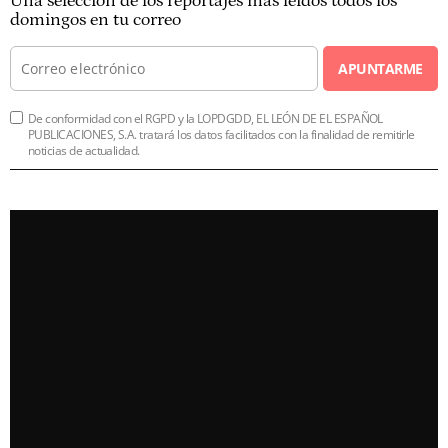
Una selección de los reportajes más leídos todos los
domingos en tu correo
APUNTARME
De conformidad con el RGPD y la LOPDGDD, EL LEÓN DE EL ESPAÑOL
PUBLICACIONES, S.A. tratará los datos facilitados con la finalidad de remitirle
noticias de actualidad.