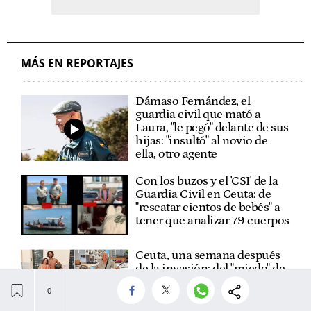
MÁS EN REPORTAJES
Dámaso Fernández, el
guardia civil que mató a
Laura, "le pegó" delante de sus
hijas: "insultó" al novio de
ella, otro agente
Con los buzos y el 'CSI' de la
Guardia Civil en Ceuta: de
"rescatar cientos de bebés" a
tener que analizar 79 cuerpos
Ceuta, una semana después
de la invasión: del "miedo" de
los ceutíes como Sara a la
negativa a volver de
migrantes como Oss