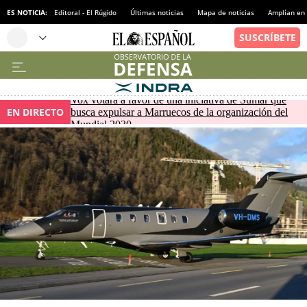
ES NOTICIA:
Editoral - El Rúgido
Últimas noticias
Mapa de noticias
Amplían en
Vox votará a favor de una iniciativa de Sumar que
EN DIRECTO
busca expulsar a Marruecos de la organización del
Mundial 2030