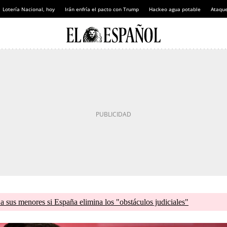
Lotería Nacional, hoy
Irán enfría el pacto con Trump
Hackeo agua potable
Ataque
a sus menores si España elimina los "obstáculos judiciales"