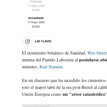
Publicada
17 mayo 2026
02:52h
Actualizada
17 mayo 2026
20:52h
LAS CLAVES
El exministro británico de Sanidad,
Wes Street
postularse abi
interna del Partido Laborista al
ministro,
Keir Starmer
.
En un discurso que ha sacudido los cimientos de
roto el mayor tabú de la era post-Brexit al calif
un "error catastrófico
Unión Europea como