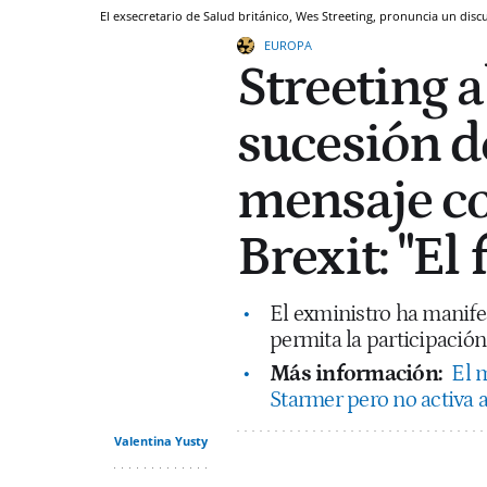
El exsecretario de Salud británico, Wes Streeting, pronuncia un dis
EUROPA
Streeting a
sucesión d
mensaje con
Brexit: "El
El exministro ha manife
permita la participación
Más información:
El m
Starmer pero no activa 
Valentina Yusty