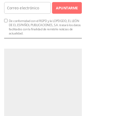
APUNTARME
De conformidad con el RGPD y la LOPDGDD, EL LEÓN
DE EL ESPAÑOL PUBLICACIONES, S.A. tratará los datos
facilitados con la finalidad de remitirle noticias de
actualidad.