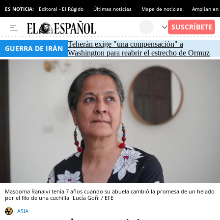
ES NOTICIA:
Editoral - El Rúgido
Últimas noticias
Mapa de noticias
Amplían en
Teherán exige "una compensación" a
GUERRA DE IRÁN
Washington para reabrir el estrecho de Ormuz
Masooma Ranalvi tenía 7 años cuando su abuela cambió la promesa de un helado
por el filo de una cuchilla
Lucía Goñi / EFE
ASIA