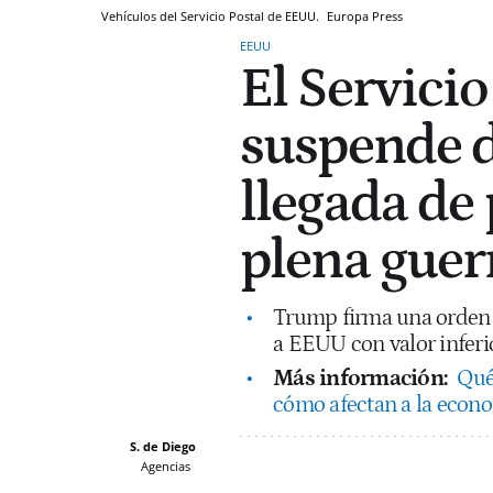
Vehículos del Servicio Postal de EEUU.
Europa Press
EEUU
El Servici
suspende d
llegada de
plena guer
Trump firma una orden q
a EEUU con valor inferio
Más información:
Qué
cómo afectan a la econ
S. de Diego
Agencias