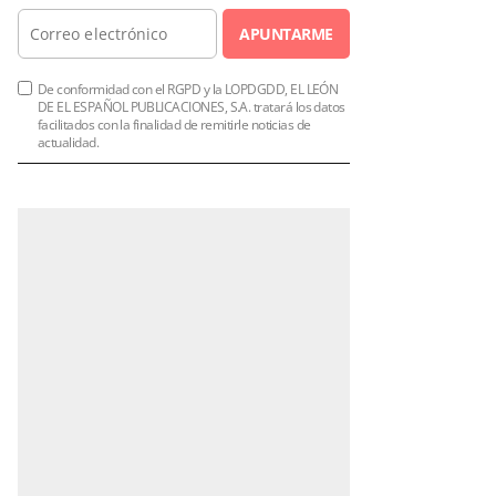
APUNTARME
De conformidad con el RGPD y la LOPDGDD, EL LEÓN
DE EL ESPAÑOL PUBLICACIONES, S.A. tratará los datos
facilitados con la finalidad de remitirle noticias de
actualidad.