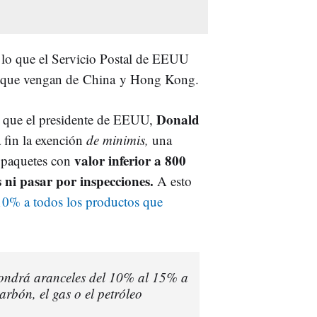
lo que e
l Servicio Postal de EEUU
s que vengan de
China
y Hong Kong.
Donald
e que el presidente de EEUU,
 fin la exención
de
minimis,
una
valor inferior a 800
r paquetes con
 ni pasar por inspecciones.
A esto
 10% a todos los productos que
ondrá aranceles del 10% al 15% a
bón, el gas o el petróleo