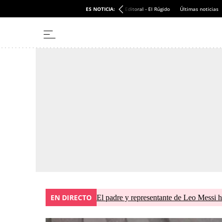
ES NOTICIA:
Editoral - El Rúgido
Últimas noticias
EN DIRECTO
El padre y representante de Leo Messi h