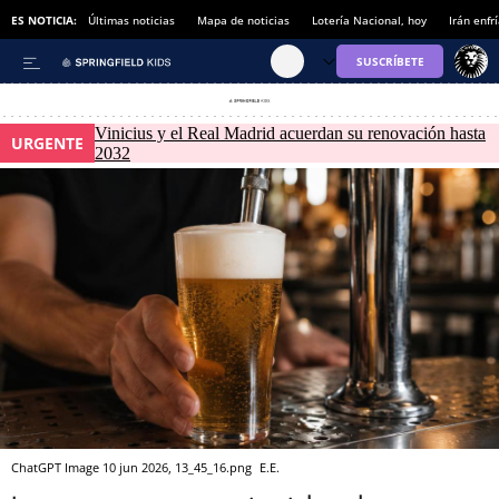
ES NOTICIA:
Últimas noticias
Mapa de noticias
Lotería Nacional, hoy
Irán enfr
Vinicius y el Real Madrid acuerdan su renovación hasta
URGENTE
2032
ChatGPT Image 10 jun 2026, 13_45_16.png
E.E.