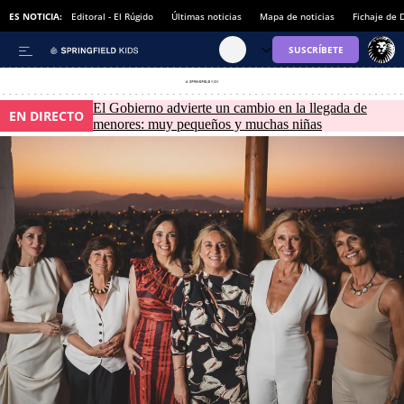
ES NOTICIA:
Editoral - El Rúgido
Últimas noticias
Mapa de noticias
Fichaje de
El Gobierno advierte un cambio en la llegada de
EN DIRECTO
menores: muy pequeños y muchas niñas