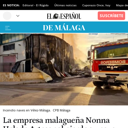
ES NOTICIA:
Editoral - El Rúgido
Últimas noticias
Cuponazo Once, hoy
Mapa de 
Incendio naves en Vélez-Málaga.
CPB Málaga
La empresa malagueña Nonna