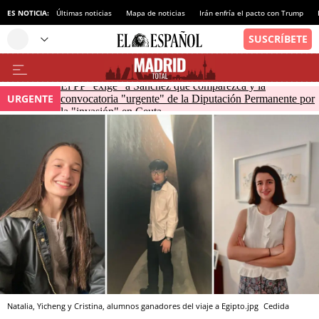
ES NOTICIA:
Últimas noticias
Mapa de noticias
Irán enfría el pacto con Trump
El PP "exige" a Sánchez que comparezca y la
URGENTE
convocatoria "urgente" de la Diputación Permanente por
la "invasión" en Ceuta
Natalia, Yicheng y Cristina, alumnos ganadores del viaje a Egipto.jpg
Cedida