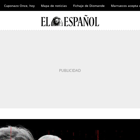
Cuponazo Once, hoy
Mapa de noticias
Fichaje de Diomande
Marruecos acepta 