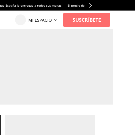
que España le entregue a todos sus menas
El precio del alquiler de vivienda baja por pri