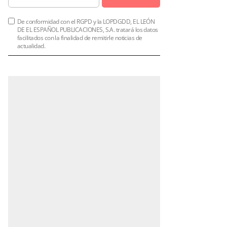
De conformidad con el RGPD y la LOPDGDD, EL LEÓN
DE EL ESPAÑOL PUBLICACIONES, S.A. tratará los datos
facilitados con la finalidad de remitirle noticias de
actualidad.