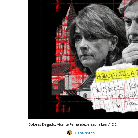
Dolores Delgado, Vicente Fernández e Isaura Leal./
E.E.
TRIBUNALES