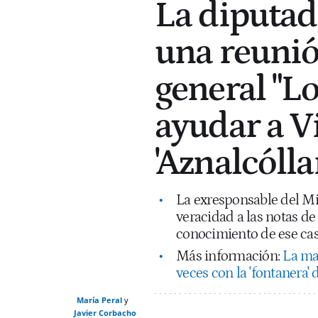
La diputad
una reunión
general "L
ayudar a V
'Aznalcólla
La exresponsable del Min
veracidad a las notas de 
conocimiento de ese caso
Más información:
La ma
veces con la 'fontanera'
María Peral
Javier Corbacho