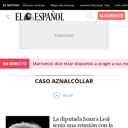
ES NOTICIA:
Últimas noticias
Mapa de noticias
Lotería Nacional, hoy
Irán enfr
EN DIRECTO
Marruecos dice estar dispuesto a acoger a sus me
CASO AZNALCÓLLAR
La diputada Isaura Leal
tenía una reunión con la