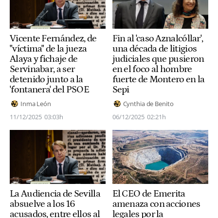
Vicente Fernández, de
Fin al 'caso Aznalcóllar',
"víctima" de la jueza
una década de litigios
Alaya y fichaje de
judiciales que pusieron
Servinabar, a ser
en el foco al hombre
detenido junto a la
fuerte de Montero en la
'fontanera' del PSOE
Sepi
Inma León
Cynthia de Benito
11/12/2025
03:03h
06/12/2025
02:21h
El CEO de Emerita
La Audiencia de Sevilla
amenaza con acciones
absuelve a los 16
legales por la
acusados, entre ellos al