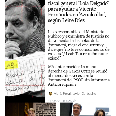
fiscal general "Lola Delgado"
para ayudar a Vicente
Fernández en 'Aznalcóllar',
según Leire Díez
La exresponsable del Ministerio
Público y exministra de Justicia no
da veracidad a las notas de la
'fontanera', niega el encuentro y
dice que "no tuve conocimiento de
ese caso"/ Leal: "Esa reunión nunca
existió"
Más información:
La mano
derecha de García Ortiz se reunió
al menos dos veces con la
'fontanera' del PSOE sin informar a
Anticorrupción
María Peral
Javier Corbacho
11/06/2026
02:27h