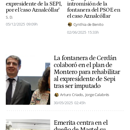
intromisión de la
expresidente de la SEPI,
fontanera del PSOE en
por el 'caso Aznalcóllar'
el caso Aznalcóllar
S. D.
05/12/2025
09:09h
Cynthia de Benito
02/06/2025
15:33h
La fontanera de Cerdán
colaboró en el plan de
Montero para rehabilitar
al expresidente de Sepi
tras ser imputado
Arturo Criado
Jorge Calabrés
30/05/2025
02:45h
Emerita centra en el
dueño de Magtel su