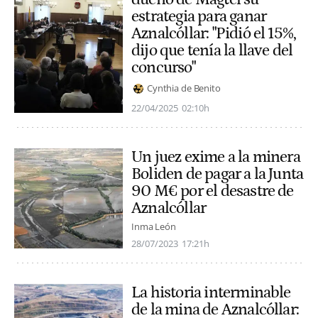
estrategia para ganar
Aznalcóllar: "Pidió el 15%,
dijo que tenía la llave del
concurso"
Cynthia de Benito
22/04/2025
02:10h
Un juez exime a la minera
Boliden de pagar a la Junta
90 M€ por el desastre de
Aznalcóllar
Inma León
28/07/2023
17:21h
La historia interminable
de la mina de Aznalcóllar: