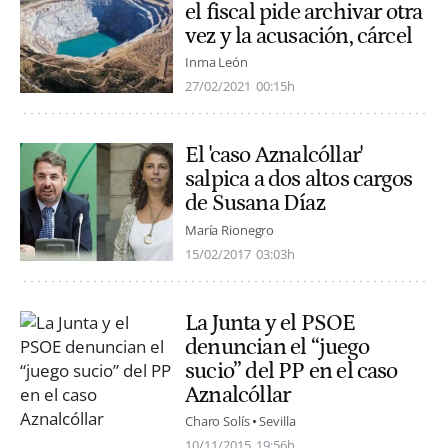
el fiscal pide archivar otra
vez y la acusación, cárcel
Inma León
27/02/2021
00:15h
El 'caso Aznalcóllar'
salpica a dos altos cargos
de Susana Díaz
María Rionegro
15/02/2017
03:03h
La Junta y el PSOE
denuncian el “juego
sucio” del PP en el caso
Aznalcóllar
Charo Solís
Sevilla
10/11/2015
19:56h